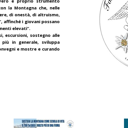
vero e proprio strumento
con la Montagna che, nelle
re, di onestà, di altruismo,
, affinché i giovani possano
imenti elevati”.
, escursioni, sostegno alle
 più in generale, sviluppa
 convegni e mostre e curando