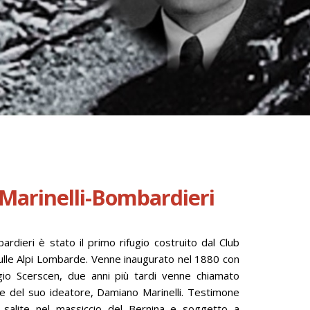
 Marinelli-Bombardieri
bardieri è stato il primo rifugio costruito dal Club
sulle Alpi Lombarde. Venne inaugurato nel 1880 con
gio Scerscen, due anni più tardi venne chiamato
ore del suo ideatore, Damiano Marinelli. Testimone
e salite nel massiccio del Bernina e soggetto a