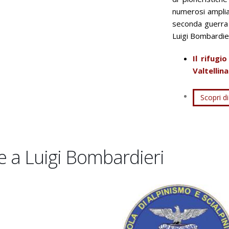
numerosi ampli
seconda guerra 
Luigi Bombardieri
Il rifugi
Valtellina
Scopri di
te a Luigi Bombardieri